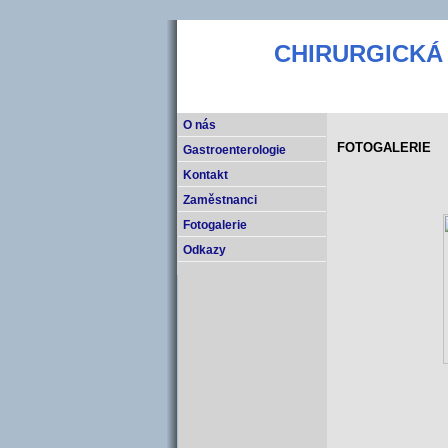
CHIRURGICKÁ
O nás
FOTOGALERIE
Gastroenterologie
Kontakt
Zaměstnanci
Fotogalerie
Odkazy